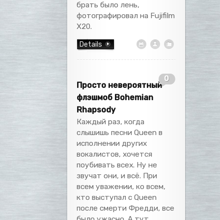
брать было лень,
фотографировал на Fujifilm
X20.
Details
0
Просто невероятный
флэшмоб Bohemian
Rhapsody
Каждый раз, когда
слышишь песни Queen в
исполнении других
вокалистов, хочется
поубивать всех. Ну не
звучат они, и всё. При
всем уважении, ко всем,
кто выступал с Queen
после смерти Фредди, все
было ужасно. А тут