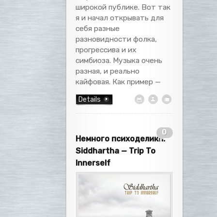
широкой публике. Вот так
я и начал открывать для
себя разные
разновидности фолка,
прогрессива и их
симбиоза. Музыка очень
разная, и реально
кайфовая. Как пример —
Details
0
Немного психоделики:
Siddhartha — Trip To
Innerself