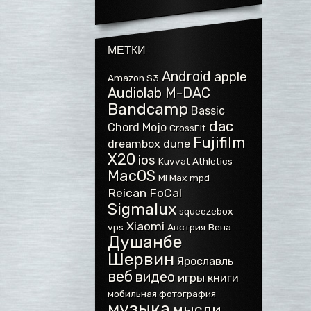
МЕТКИ
Android
apple
Amazon S3
Audiolab M-DAC
Bandcamp
Bassic
dac
Chord Mojo
CrossFit
Fujifilm
dreambox
dune
X20
ios
Kuvvat Athletics
MacOS
Mi Max
mpd
Reican FoCal
Sigmalux
squeezebox
Xiaomi
vps
Австрия
Вена
Душанбе
Шервин
Ярославль
веб
видео
игры
книги
мобильная фотография
музыка
мысли