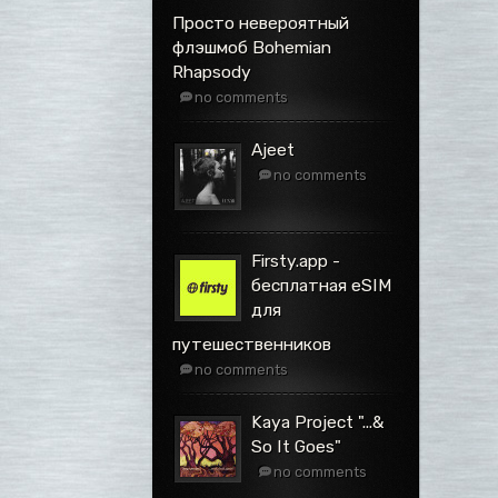
Просто невероятный
флэшмоб Bohemian
Rhapsody
no comments
Ajeet
no comments
Firsty.app -
бесплатная eSIM
для
путешественников
no comments
Kaya Project ".​.​.​&
So It Goes"
no comments