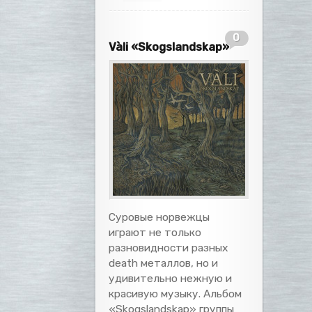
0
Vàli «Skogslandskap»
Суровые норвежцы
играют не только
разновидности разных
death металлов, но и
удивительно нежную и
красивую музыку. Альбом
«Skogslandskap» группы