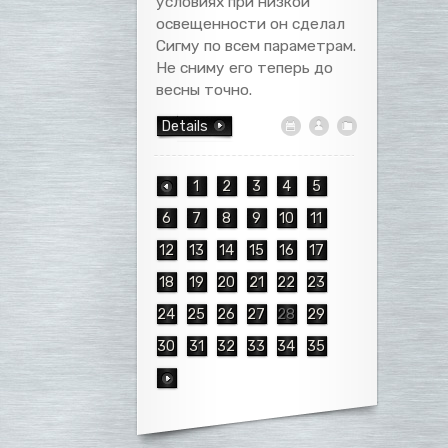
условиях при низкой
освещенности он сделал
Сигму по всем параметрам.
Не сниму его теперь до
весны точно.
Details
1
2
3
4
5
6
7
8
9
10
11
12
13
14
15
16
17
18
19
20
21
22
23
24
25
26
27
28
29
30
31
32
33
34
35