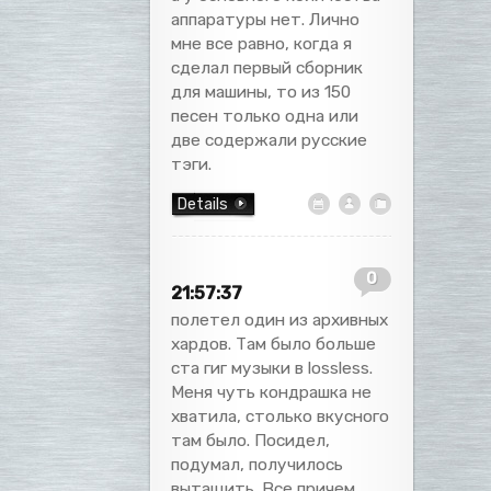
аппаратуры нет. Лично
мне все равно, когда я
сделал первый сборник
для машины, то из 150
песен только одна или
две содержали русские
тэги.
Details
0
21:57:37
полетел один из архивных
хардов. Там было больше
ста гиг музыки в lossless.
Меня чуть кондрашка не
хватила, столько вкусного
там было. Посидел,
подумал, получилось
вытащить. Все причем.