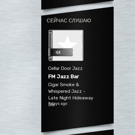
СЕЙЧАС СЛУШАЮ
Cellar Door Jazz
FM Jazz Bar
Cigar Smoke &
Whispered Jazz -
Late Night Hideaway
7 days ago
Bar