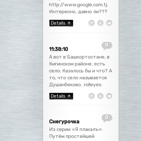
http://www.google.com.tj.
Интересно, давно ли???
Details
0
11:38:10
А вот в Башкортостане, в
Кигинском районе, есть
село. Казалось бы и что? А
то, что село называется
Душанбеково. :rolleyes:
Details
0
Снегурочка
Из серии «Я плакалъ»:
Путём простейшей