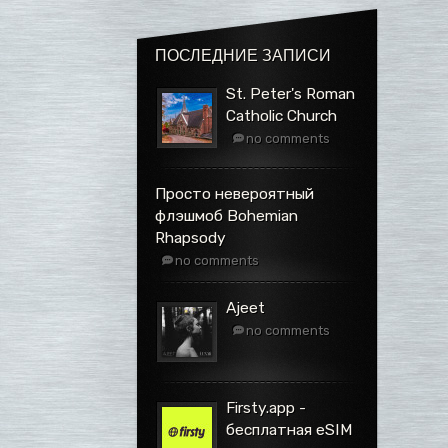
ПОСЛЕДНИЕ ЗАПИСИ
St. Peter's Roman
Catholic Church
no comments
Просто невероятный
флэшмоб Bohemian
Rhapsody
no comments
Ajeet
no comments
Firsty.app -
бесплатная eSIM