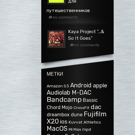
для
путешественников
no comments
Kaya Project ".​.​.​&
So It Goes"
no comments
МЕТКИ
Android
apple
Amazon S3
Audiolab M-DAC
Bandcamp
Bassic
dac
Chord Mojo
CrossFit
Fujifilm
dreambox
dune
X20
ios
Kuvvat Athletics
MacOS
Mi Max
mpd