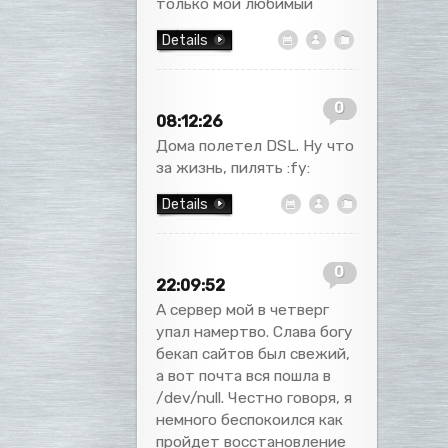
только мой любимый
Details
0
08:12:26
Дома полетел DSL. Ну что
за жизнь, пилять :fy:
Details
0
22:09:52
А сервер мой в четверг
упал намертво. Слава богу
бекап сайтов был свежий,
а вот почта вся пошла в
/dev/null. Честно говоря, я
немного беспокоился как
пройдет восстановление