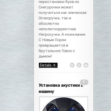
перестановки букв из
Снегурочки может
получиться как эпическая
Огнесручка, так и
абсолютно
неполиткорректная
Негросучка. А пожелание
С Новым Годом
превращается в
брутальное Говно с
дымом!
Details
0
Установка акустики в
машину