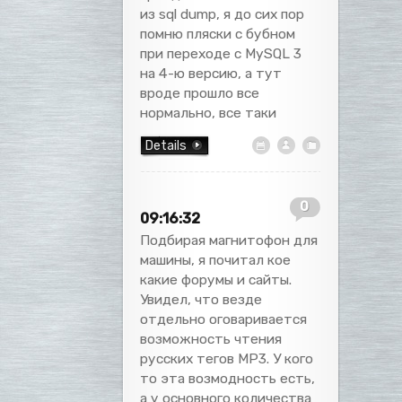
из sql dump, я до сих пор
помню пляски с бубном
при переходе с MySQL 3
на 4-ю версию, а тут
вроде прошло все
нормально, все таки
Details
0
09:16:32
Подбирая магнитофон для
машины, я почитал кое
какие форумы и сайты.
Увидел, что везде
отдельно оговаривается
возможность чтения
русских тегов MP3. У кого
то эта возмодность есть,
а у основного количества