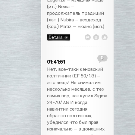
(ит.) Nexia —
продолжатель традиций
(лат.) Nubira — вездеход
(кор.) Matiz — нюанс (исп.)
Details
0
01:41:51
Нет, все-таки кэновский
полтинник (EF 50/1.8) —
это вещь! Не снимал им
несколько месяцев, с тех
самых пор, как купил Sigma
24-70/2.8 И когда
навинтил сегодня
обратно полтинник,
убедился что был прав
изначально — в домашних