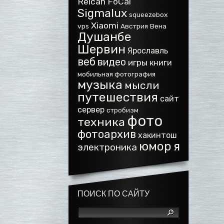
Reican FoCal
Sigmalux
squeezebox
Xiaomi
vps
Австрия
Вена
Душанбе
Шервин
Ярославль
веб
видео
игры
книги
мобильная фотография
музыка
мысли
путешествия
сайт
сервер
стробизм
фото
техника
фотоархив
хакинтош
юмор
я
электроника
ПОИСК ПО САЙТУ