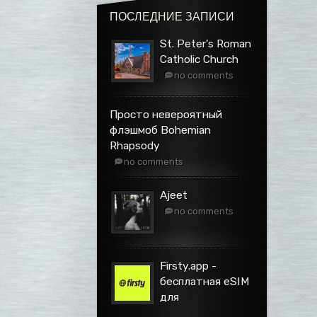
ПОСЛЕДНИЕ ЗАПИСИ
St. Peter's Roman
Catholic Church
no comments
Просто невероятный
флэшмоб Bohemian
Rhapsody
no comments
Ajeet
no comments
Firsty.app -
бесплатная eSIM
для