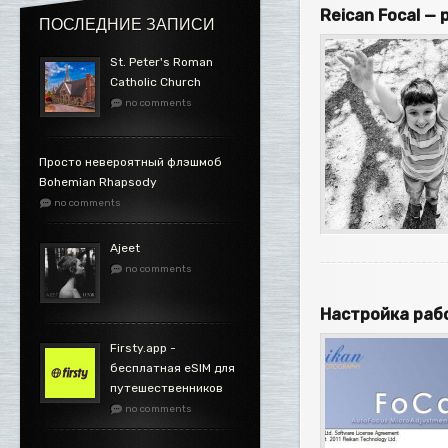
Reican Focal —
ПОСЛЕДНИЕ ЗАПИСИ
St. Peter's Roman
Catholic Church
no comments
Просто невероятный флэшмоб
Bohemian Rhapsody
no comments
Ajeet
no comments
Настройка рабо
Firsty.app -
бесплатная eSIM для
путешественников
no comments