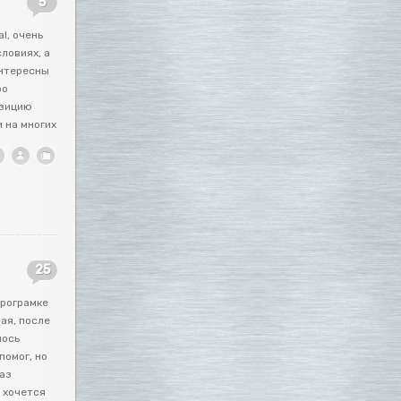
5
l, очень
ловиях, а
интересны
ро
озицию
 на многих
25
програмке
ая, после
лось
помог, но
раз
 хочется