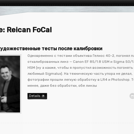
e: Reican FoCal
 художественные тесты после калибровки
Одновременно с тестами объектива Гелиос 40-2, погонял п
откалиброванных линз — Canon EF 85/1.8 USM и Sigma 50/1
HSM (ну а какже, чтобы я пропустил возможность погонять
любимый Sigmalux). На техническую часть упора не делал,
фотографии прошли легкую обработку в LR4 и Photoshop. Т
менее, даже без обработки, обе линзы
Details