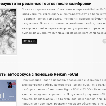
 результаты реальных тестов после калибровки
После юстировки своих объективов программой Reican FoCa
ждал момента, когда смогу оценить результаты в боевых ус
не дома и наспех. Тем более, что многим наверняка будут 
результаты. По статистике посещений моего сайта, пост п
юстировку этой программой прочно удерживает первую п
буквально с момента публикации, плюс на него дали ссылки
Details
ты автофокуса с помощью Reikan FoCal
Пару месяцев назад в новостях проскочила информация о 
для настройки работы автофокуса Reikan FoCal. Тема больн
разборок с моим объективом Sigma 50/1.4 EX DG HSM оста
чувство неудовлетворенности. Полученный результат +15 
промахи продолжались, и это огорчало. Да и вообще, один 
привыкнув к звенящей резкости хорошего объектива, очень