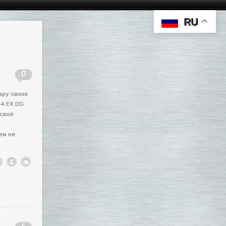
RU
0
ару своих
.4 EX DG
 свой
ем не