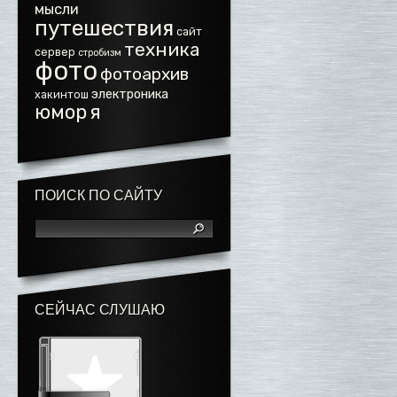
мысли
путешествия
сайт
техника
сервер
стробизм
фото
фотоархив
электроника
хакинтош
юмор
я
ПОИСК ПО САЙТУ
СЕЙЧАС СЛУШАЮ