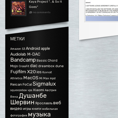
Kaya Project ".​.​.​& So It
Goes"
no comments
МЕТКИ
Android
apple
Amazon S3
Audiolab M-DAC
Bandcamp
Bassic
Chord
dac
Mojo
dreambox
dune
CrossFit
Fujifilm X20
ios
Kuvvat
MacOS
Athletics
Mi Max
mpd
Sigmalux
Reican FoCal
Xiaomi
squeezebox
vps
Австрия
Душанбе
Вена
Шервин
веб
Ярославль
видео
игры
книги
мобильная
музыка
фотография