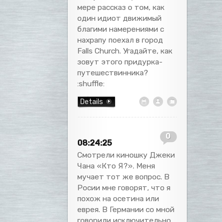
мере рассказ о том, как
один идиот движимый
благими намерениями с
нахрапу поехал в город
Falls Church. Угадайте, как
зовут этого придурка-
путешествинника?
:shuffle:
Details
0
08:24:25
Смотрели киношку Джеки
Чана «Кто Я?». Меня
мучает тот же вопрос. В
Росии мне говорят, что я
похож на осетина или
еврея. В Германии со мной
говорили исключительно