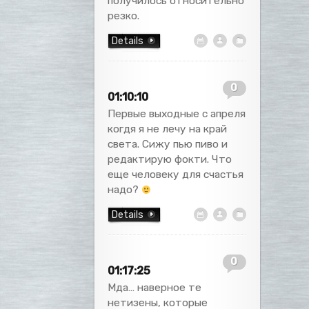
получилось относительно
резко.
Details
0
01:10:10
Первые выходные с апреля
когдя я не лечу на край
света. Сижу пью пиво и
редактирую фокти. Что
еще человеку для счастья
надо?
Details
0
01:17:25
Мда… наверное те
нетизены, которые