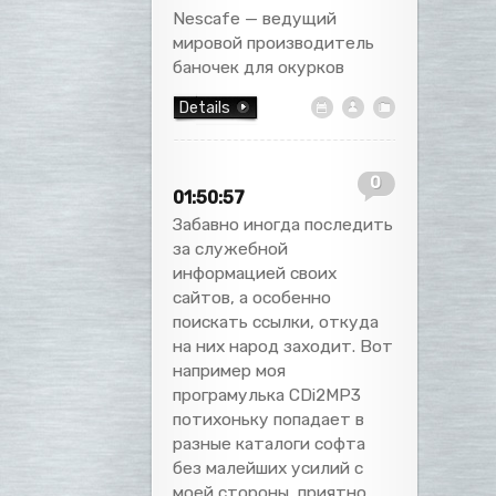
Nescafe — ведущий
мировой производитель
баночек для окурков
Details
0
01:50:57
Забавно иногда последить
за служебной
информацией своих
сайтов, а особенно
поискать ссылки, откуда
на них народ заходит. Вот
например моя
програмулька CDi2MP3
потихоньку попадает в
разные каталоги софта
без малейших усилий с
моей стороны, приятно,