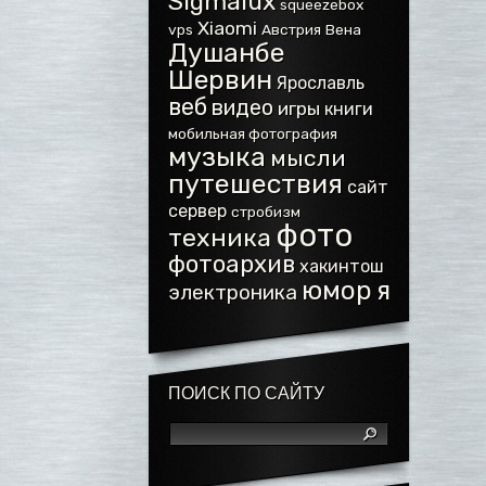
Sigmalux
squeezebox
Xiaomi
vps
Австрия
Вена
Душанбе
Шервин
Ярославль
веб
видео
игры
книги
мобильная фотография
музыка
мысли
путешествия
сайт
сервер
стробизм
фото
техника
фотоархив
хакинтош
юмор
я
электроника
ПОИСК ПО САЙТУ