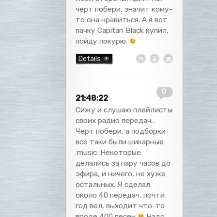
черт побери, значит кому-
то она нравиться. А я вот
пачку Capitan Black купил,
пойду покурю.
Details
0
21:48:22
Сижу и слушаю плейлисты
своих радио передач…
Черт побери, а подборки
все таки были шикарные
:music: Некоторые
делались за пару часов до
эфира, и ничего, не хуже
остальных. Я сделал
около 40 передач, почти
год вел, выходит что-то
вроде 400 песен
Надо