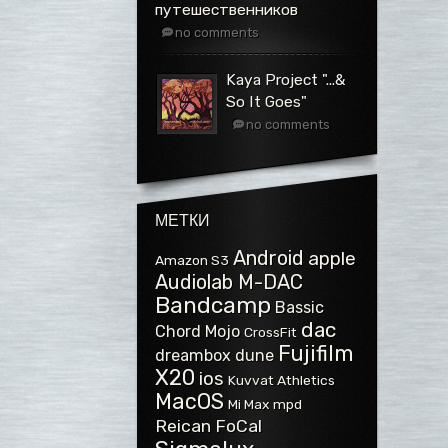
путешественников
no comments
Kaya Project ".​.​.​&
So It Goes"
no comments
МЕТКИ
Android
apple
Amazon S3
Audiolab M-DAC
Bandcamp
Bassic
dac
Chord Mojo
CrossFit
Fujifilm
dreambox
dune
X20
ios
Kuvvat Athletics
MacOS
Mi Max
mpd
Reican FoCal