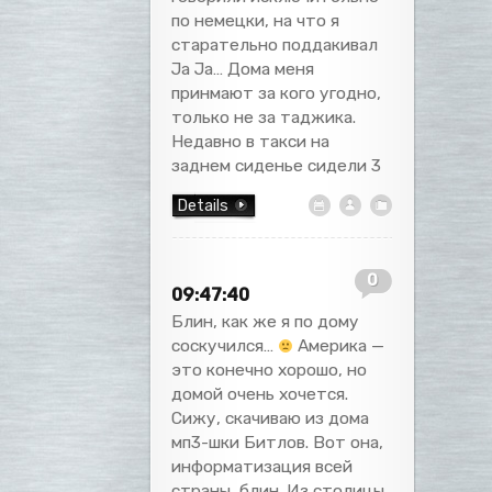
по немецки, на что я
старательно поддакивал
Ja Ja… Дома меня
принмают за кого угодно,
только не за таджика.
Недавно в такси на
заднем сиденье сидели 3
Details
0
09:47:40
Блин, как же я по дому
соскучился…
Америка —
это конечно хорошо, но
домой очень хочется.
Сижу, скачиваю из дома
мп3-шки Битлов. Вот она,
информатизация всей
страны, блин. Из столицы