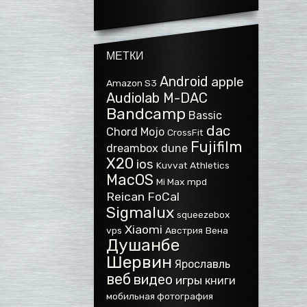
МЕТКИ
Android
apple
Amazon S3
Audiolab M-DAC
Bandcamp
Bassic
dac
Chord Mojo
CrossFit
Fujifilm
dreambox
dune
X20
ios
Kuvvat Athletics
MacOS
Mi Max
mpd
Reican FoCal
Sigmalux
squeezebox
Xiaomi
vps
Австрия
Вена
Душанбе
Шервин
Ярославль
веб
видео
игры
книги
мобильная фотография