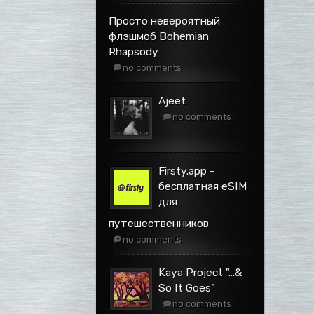
Просто невероятный
флэшмоб Bohemian
Rhapsody
no comments
Ajeet
no comments
Firsty.app -
бесплатная eSIM
для
путешественников
no comments
Kaya Project ".​.​.​&
So It Goes"
no comments