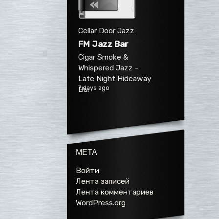
Cellar Door Jazz
FM Jazz Bar
Cigar Smoke &
Whispered Jazz -
Late Night Hideaway
7 days ago
Bar
МЕТА
Войти
Лента записей
Лента комментариев
WordPress.org