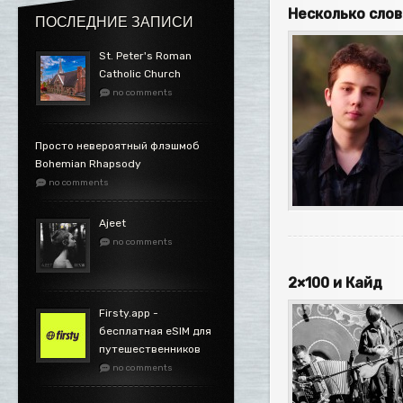
Несколько сло
ПОСЛЕДНИЕ ЗАПИСИ
St. Peter's Roman
Catholic Church
no comments
Просто невероятный флэшмоб
Bohemian Rhapsody
no comments
Ajeet
no comments
2×100 и Кайд
Firsty.app -
бесплатная eSIM для
путешественников
no comments