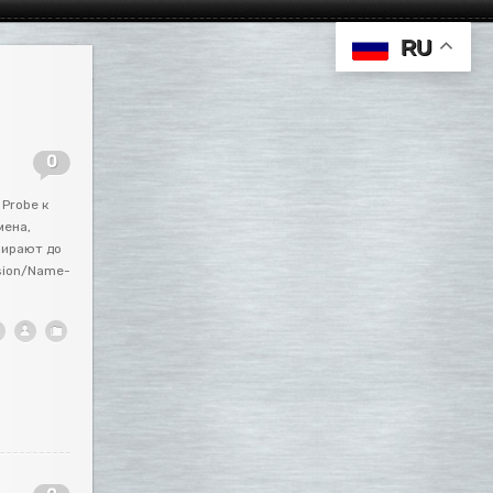
RU
0
 Probe к
мена,
бирают до
ssion/Name-