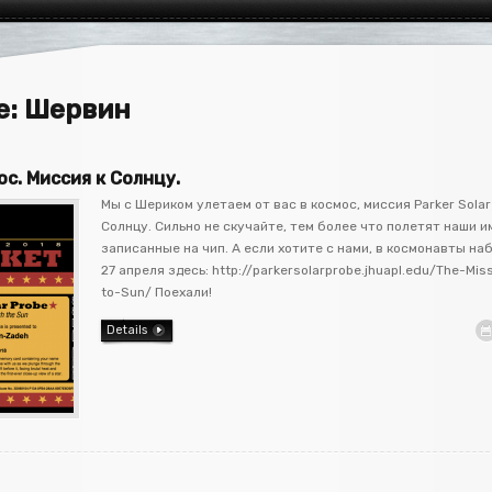
ve: Шервин
ос. Миссия к Солнцу.
Мы с Шериком улетаем от вас в космос, миссия Parker Solar
Солнцу. Сильно не скучайте, тем более что полетят наши и
записанные на чип. А если хотите с нами, в космонавты на
27 апреля здесь: http://parkersolarprobe.jhuapl.edu/The-Mi
to-Sun/ Поехали!
Details