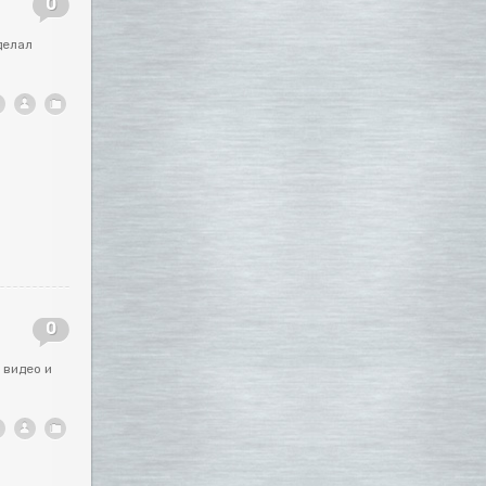
0
делал
0
 видео и