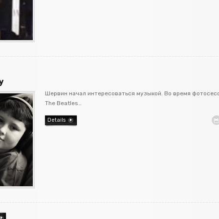
у
Шервин начал интересоваться музыкой. Во время фотосес
The Beatles…
Details