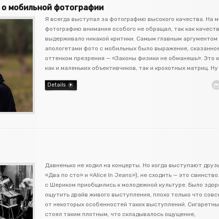
в о мобильной фотографии
Я всегда выступал за фотографию высокого качества. На 
фотографию внимания особого не обращал, так как качеств
выдерживало никакой критики. Самым главным аргументом 
апологетами фото с мобильных было выражение, сказанное
оттенком презрения — «Законы физики не обманешь». Это 
как и маленьких объективчиков, так и крохотных матриц. Ну
Details
Давненько не ходил на концерты. Но когда выступают друз
«Два по сто» и «Alice In Jeans»), не сходить — это свинство
с Шериком приобщились к молодежной культуре. Было здор
ощутить драйв живого выступления, плохо только что совс
от некоторых особенностей таких выступлений. Сигаретн
стоял таким плотным, что складывалось ощущение,