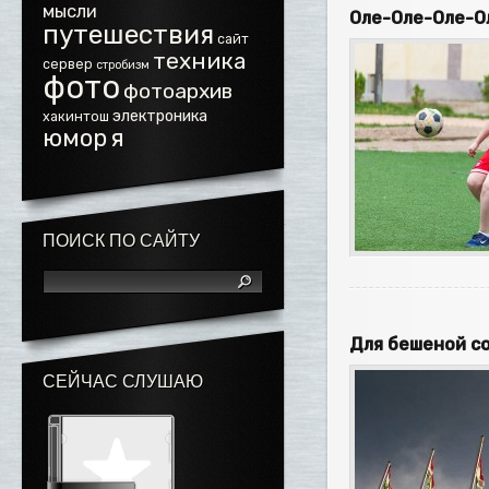
мысли
Оле-Оле-Оле-О
путешествия
сайт
техника
сервер
стробизм
фото
фотоархив
электроника
хакинтош
юмор
я
ПОИСК ПО САЙТУ
Для бешеной со
СЕЙЧАС СЛУШАЮ