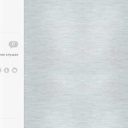
0
сии слушал