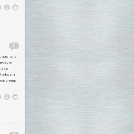
0
, настала
тически
ьтаты
й эффект
ось очень