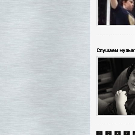
Слушаем музык
1
2
3
4