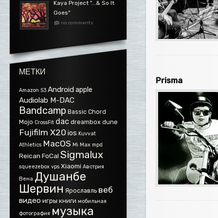
Kaya Project ".​.​.​& So It
Goes"
no comments
МЕТКИ
Prisma
Android
apple
Amazon S3
Audiolab M-DAC
Bandcamp
Bassic
Chord
dac
Mojo
dreambox
dune
CrossFit
Fujifilm X20
ios
Kuvvat
MacOS
Athletics
Mi Max
mpd
Sigmalux
Reican FoCal
Xiaomi
squeezebox
vps
Австрия
Душанбе
Вена
Шервин
веб
Ярославль
видео
игры
книги
мобильная
музыка
фотография