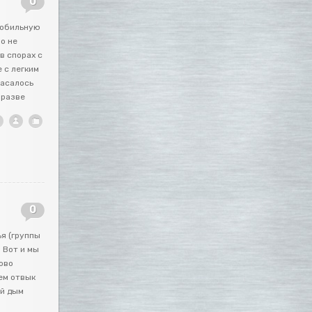
0
мобильную
о не
в спорах с
 с легким
касалось
 разве
0
ья (группы
. Вот и мы
ово
ем отвык
ый дым