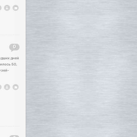
0
едших дней
илось 50,
узей-