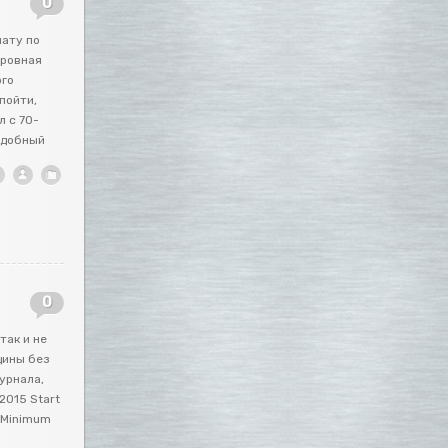
0
нату по
 ровная
ого
пойти,
л с 70-
 удобный
0
так и не
щины без
урнала,
2015 Start
s Minimum