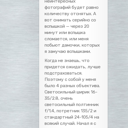
неинтересных
фотографий будет равно
количеству отснятых. А
вот снимать серийно со
вспышкой — через 20
минут или вспышка
сломается, или меня
побьют дамочки, которых
я замучаю вспышками.
Когда не знаешь, что
придется ожидать, лучше
подстраховаться.
Поэтому с собой у меня
было 4 разных объектива.
Светосильный ширик 16-
35/2.8, очень
светосильный полтинник
f/1.4, потретник 135/2 и
стандартный 24-105/4 на
всякий случай. Начал я с