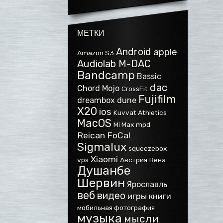
МЕТКИ
Android
apple
Amazon S3
Audiolab M-DAC
Bandcamp
Bassic
dac
Chord Mojo
CrossFit
Fujifilm
dreambox
dune
X20
ios
Kuvvat Athletics
MacOS
Mi Max
mpd
Reican FoCal
Sigmalux
squeezebox
Xiaomi
vps
Австрия
Вена
Душанбе
Шервин
Ярославль
веб
видео
игры
книги
мобильная фотография
музыка
мысли