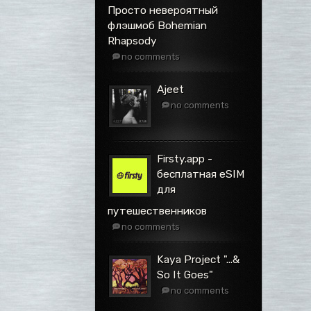
Просто невероятный
флэшмоб Bohemian
Rhapsody
no comments
Ajeet
no comments
Firsty.app -
бесплатная eSIM
для
путешественников
no comments
Kaya Project ".​.​.​&
So It Goes"
no comments