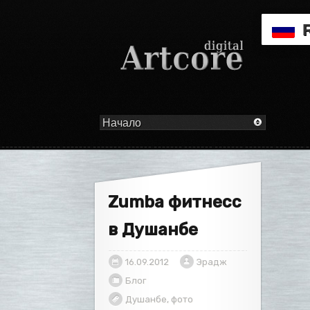
Zumba фитнесс
в Душанбе
16.09.2012
Эрадж
Блог
Душанбе
,
фото