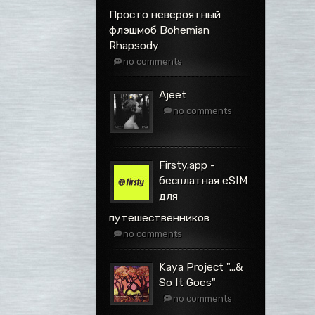
Просто невероятный
флэшмоб Bohemian
Rhapsody
no comments
Ajeet
no comments
Firsty.app -
бесплатная eSIM
для
путешественников
no comments
Kaya Project ".​.​.​&
So It Goes"
no comments