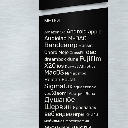
МЕТКИ
Android
apple
Amazon S3
Audiolab M-DAC
Bandcamp
Bassic
dac
Chord Mojo
CrossFit
Fujifilm
dreambox
dune
X20
ios
Kuvvat Athletics
MacOS
Mi Max
mpd
Reican FoCal
Sigmalux
squeezebox
Xiaomi
vps
Австрия
Вена
Душанбе
Шервин
Ярославль
веб
видео
игры
книги
мобильная фотография
музыка
мысли