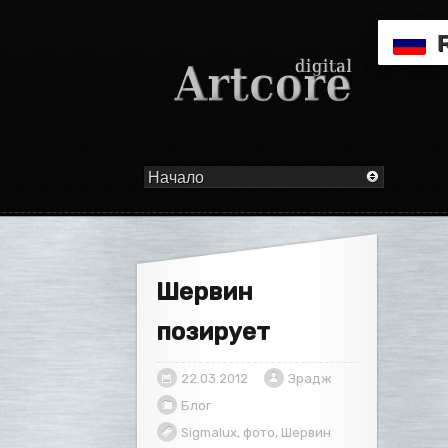
Шервин
позирует
22.03.2012
Эрадж
Блог
Sigmalux
,
фото
,
Шервин