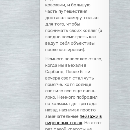
красками, и большую
часть путешествия
доставал камеру только
для того, чтобы
поснимать своих коллег (а
заодно посмотреть как
ведут себя объективы
после юстировки).
Немного повеселее стало,
когда мы въехали в
Сарбанд. После 5-ти
вечера свет стал чуть
помягче, хотя солнце
светило все еще очень
ярко. Немного побродил
по холмам, где три года
назад наснимал просто
замечательные
пейзажи в
сиреневых тонах
. На этот
раз такой красоты не