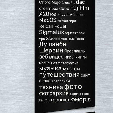
dac
Chord Mojo
CrossFit
Fujifilm
dreambox
dune
X20
ios
Kuvvat Athletics
MacOS
Mi Max
mpd
Reican FoCal
Sigmalux
squeezebox
Xiaomi
vps
Австрия
Вена
Душанбе
Шервин
Ярославль
веб
видео
игры
книги
мобильная фотография
музыка
мысли
путешествия
сайт
сервер
стробизм
фото
техника
фотоархив
хакинтош
юмор
я
электроника