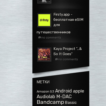
Firsty.app -
бесплатная eSIM
для
путешественников
no comments
Kaya Project ".​.​.​&
So It Goes"
no comments
МЕТКИ
Android
apple
Amazon S3
Audiolab M-DAC
Bandcamp
Bassic