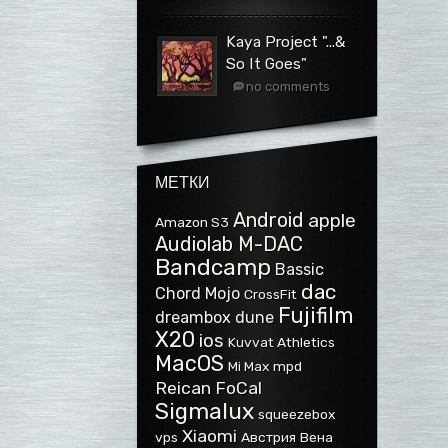
Kaya Project ".​.​.​&
So It Goes"
no comments
МЕТКИ
Android
apple
Amazon S3
Audiolab M-DAC
Bandcamp
Bassic
dac
Chord Mojo
CrossFit
Fujifilm
dreambox
dune
X20
ios
Kuvvat Athletics
MacOS
Mi Max
mpd
Reican FoCal
Sigmalux
squeezebox
Xiaomi
vps
Австрия
Вена