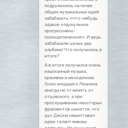
подружились на почве
общих музыкальных идей
забабахать «что-нибудь
эдакое олдскульное
прогрессивно-
психоделическое». И ведь
забабахали целых два
альбома! Что получилось в
итоге?
А в итоге получился очень
изысканный музыка,
красивая и мелодичная.
Голос младшего Леннона
иногда не отличить от
отцовского, а при
прослушивании некоторых
фрагментов кажется, что
дух Джона нашептывал
идеи талантливому
отпрыску. Но ощущения