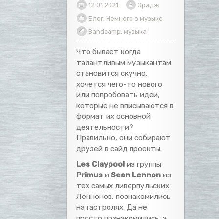
12.01.2021
Эрадж
Блог
,
Немного о музыке
Bandcamp
,
музыка
Что бывает когда
талантливым музыкантам
становится скучно,
хочется чего-то нового
или попробовать идеи,
которые не вписываются в
формат их основной
деятельности?
Правильно, они собирают
друзей в сайд проекты.
Les Claypool
из группы
Primus
и
Sean Lennon
из
тех самых ливерпульских
Леннонов, познакомились
на гастролях. Да не
просто познакомились, а