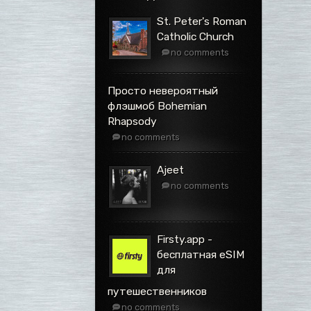
St. Peter's Roman
Catholic Church
no comments
Просто невероятный
флэшмоб Bohemian
Rhapsody
no comments
Ajeet
no comments
Firsty.app -
бесплатная eSIM
для
путешественников
no comments