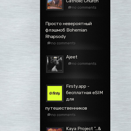
Catholic Church
no comments
Просто невероятный
флэшмоб Bohemian
Rhapsody
no comments
Ajeet
no comments
Firsty.app -
бесплатная eSIM
для
путешественников
no comments
Kaya Project ".​.​.​&