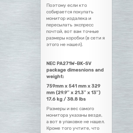
Поэтому если кто
собирается покупать
монитор издалека и
пересылать экспресс
почтой, вот вам точные
размеры коробки (в сети я
этого не нашел).
NEC PA271W-BK-SV
package dimesnions and
weight:
759mm x 541 mm x 329
mm (29.9″ x 21.3″ x 13″)
17.6 kg / 38.8 lbs
Размеры и вес самого
монитора указаны везде,
а вот в упаковке не нашел.
Кроме того учтите, что