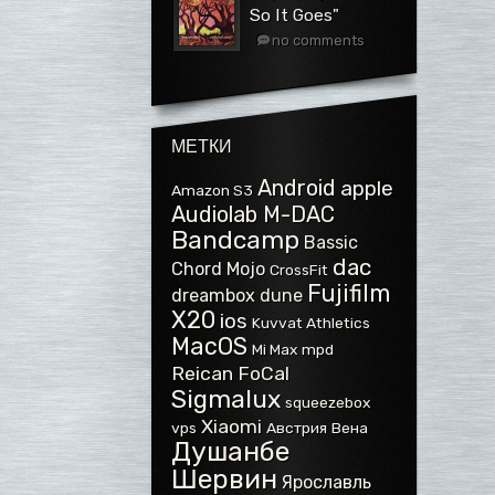
So It Goes"
no comments
МЕТКИ
Android
apple
Amazon S3
Audiolab M-DAC
Bandcamp
Bassic
dac
Chord Mojo
CrossFit
Fujifilm
dreambox
dune
X20
ios
Kuvvat Athletics
MacOS
Mi Max
mpd
Reican FoCal
Sigmalux
squeezebox
Xiaomi
vps
Австрия
Вена
Душанбе
Шервин
Ярославль