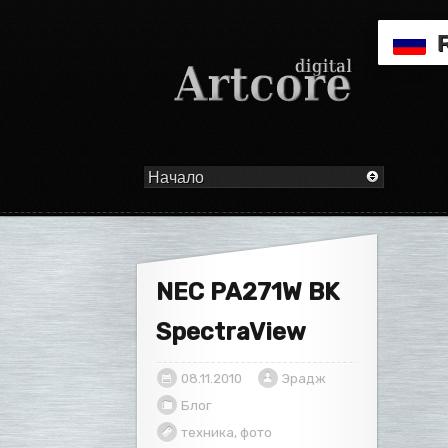
NEC PA271W BK
SpectraView
08.11.2010
Эрадж
Блог
техника
,
фото