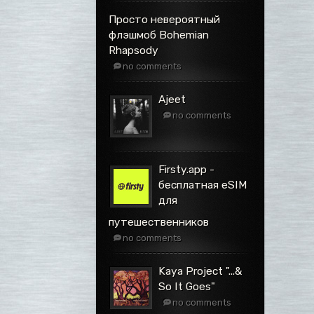
Просто невероятный
флэшмоб Bohemian
Rhapsody
no comments
Ajeet
no comments
Firsty.app -
бесплатная eSIM
для
путешественников
no comments
Kaya Project ".​.​.​&
So It Goes"
no comments