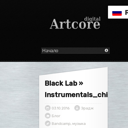
Black Lab »
Instrumentals_chill»
03.10.2016
Эрадж
Блог
Bandcamp
,
музыка