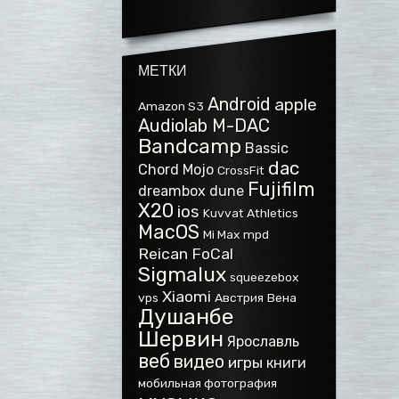
МЕТКИ
Android
apple
Amazon S3
Audiolab M-DAC
Bandcamp
Bassic
dac
Chord Mojo
CrossFit
Fujifilm
dreambox
dune
X20
ios
Kuvvat Athletics
MacOS
Mi Max
mpd
Reican FoCal
Sigmalux
squeezebox
Xiaomi
vps
Австрия
Вена
Душанбе
Шервин
Ярославль
веб
видео
игры
книги
мобильная фотография