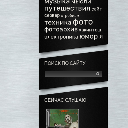
музыка
мысли
путешествия
сайт
сервер
стробизм
фото
техника
фотоархив
хакинтош
юмор
я
электроника
ПОИСК ПО САЙТУ
СЕЙЧАС СЛУШАЮ