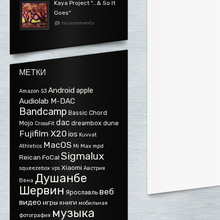
Kaya Project ".​.​.​& So It
Goes"
no comments
МЕТКИ
Android
apple
Amazon S3
Audiolab M-DAC
Bandcamp
Bassic
Chord
dac
Mojo
dreambox
dune
CrossFit
Fujifilm X20
ios
Kuvvat
MacOS
Athletics
Mi Max
mpd
Sigmalux
Reican FoCal
Xiaomi
squeezebox
vps
Австрия
Душанбе
Вена
Шервин
веб
Ярославль
видео
игры
книги
мобильная
музыка
фотография