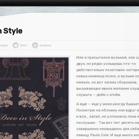
n Style
радж
Блог
музыка
Или я пресытился музыкой, или о
двух, но редко услышишь что-то
действительно позитивно-интере
новых комманд полно, и музыки н
немало, но вот легких сборников,
вызывающих явное желание слуш
слушать — днём с огнём.
А еще — еще у меня иногда бывае
Посмотрю на обложку или вдруг 
и все… запал, не успокоюсь пока 
послушаю. Так вот лет десять н
совершенно неожиданно для себя
певицу Paula Cole. И еще много ког