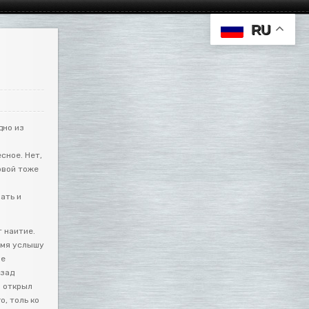
RU
дно из
сное. Нет,
овой тоже
ать и
т наитие.
имя услышу
не
азад
 открыл
о, толь ко