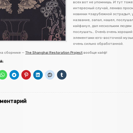
всех вот не упомнишь. И тут тоже
интересный случай, лениво прос
новинки «зарубежной эстрады», 
название, запал, нашел, послушал
кайфанул, дал нескольким людям
послушать… ОченЬ очень хороший 
элементами юго-восточной музык
очень сильно обработанной.
 на сборнике —
The Shanghai Restoration Project
вообще кайф!
й:
мментарий