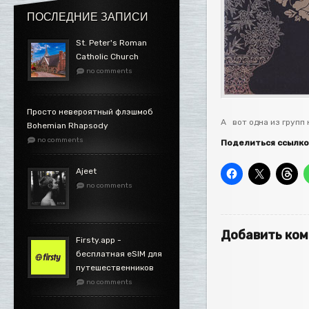
ПОСЛЕДНИЕ ЗАПИСИ
St. Peter's Roman
Catholic Church
no comments
Просто невероятный флэшмоб
А вот одна из групп
Bohemian Rhapsody
no comments
Поделиться ссылко
Ajeet
no comments
Добавить ко
Firsty.app -
бесплатная eSIM для
путешественников
no comments