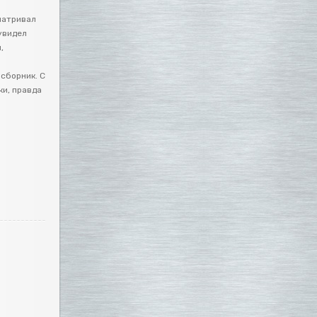
матривал
увидел
,
сборник. С
и, правда