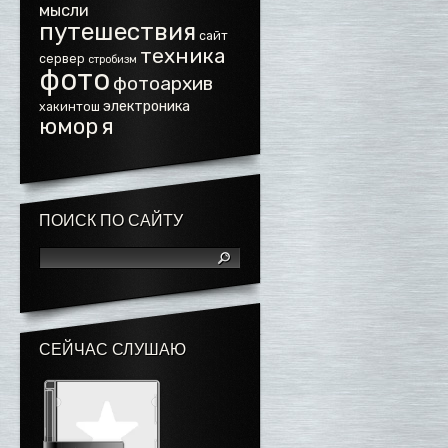
мысли
путешествия
сайт
техника
сервер
стробизм
фото
фотоархив
электроника
хакинтош
юмор
я
ПОИСК ПО САЙТУ
СЕЙЧАС СЛУШАЮ