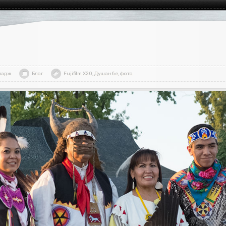
радж
Блог
Fujifilm X20
,
Душанбе
,
фото