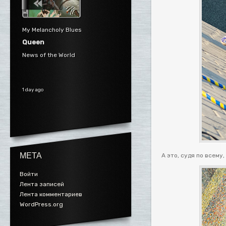
My Melancholy Blues
Queen
News of the World
1 day ago
МЕТА
А это, судя по всему,
Войти
Лента записей
Лента комментариев
WordPress.org