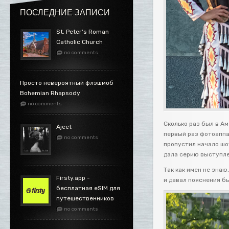
ПОСЛЕДНИЕ ЗАПИСИ
St. Peter's Roman
Catholic Church
no comments
Просто невероятный флэшмоб
Bohemian Rhapsody
no comments
Сколько раз был в Ам
Ajeet
первый раз фотоаппар
no comments
пропустил начало шоу
дала серию выступле
Так как имен не знаю
Firsty.app -
и давал пояснения б
бесплатная eSIM для
путешественников
no comments