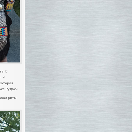
за. В
. Я
 которая
ке Рудаки.
авал ритм