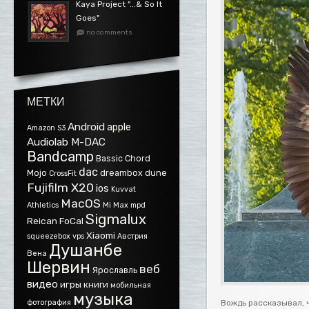
Kaya Project ".​.​.​& So It
Goes"
no comments
МЕТКИ
Android
apple
Amazon S3
Audiolab M-DAC
Bandcamp
Bassic
Chord
dac
Mojo
dreambox
dune
CrossFit
Fujifilm X20
ios
Kuvvat
MacOS
Athletics
Mi Max
mpd
Sigmalux
Reican FoCal
Xiaomi
squeezebox
vps
Австрия
Душанбе
Вена
Шервин
веб
Ярославль
видео
игры
книги
мобильная
музыка
фотография
Вождь рассказывал, 