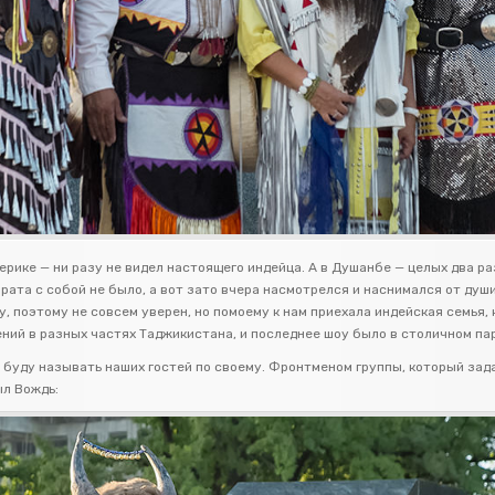
ерике — ни разу не видел настоящего индейца. А в Душанбе — целых два ра
ата с собой не было, а вот зато вчера насмотрелся и наснимался от души
, поэтому не совсем уверен, но помоему к нам приехала индейская семья,
ний в разных частях Таджикистана, и последнее шоу было в столичном пар
, буду называть наших гостей по своему. Фронтменом группы, который зад
ыл Вождь: