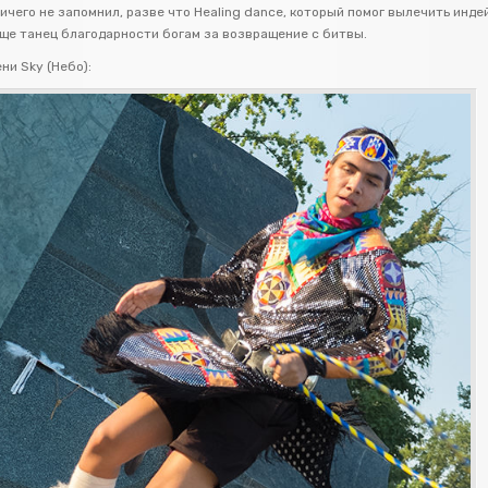
ичего не запомнил, разве что Healing dance, который помог вылечить инд
еще танец благодарности богам за возвращение с битвы.
ни Sky (Небо):