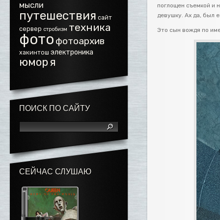
мысли
поглощен съемкой и н
путешествия
девушку. Ах да, был 
сайт
техника
сервер
стробизм
Это сын вождя по име
фото
фотоархив
электроника
хакинтош
юмор
я
ПОИСК ПО САЙТУ
СЕЙЧАС СЛУШАЮ