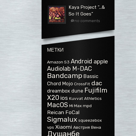
Kaya Project ".​.​.​&
So It Goes"
no comments
МЕТКИ
Android
apple
Amazon S3
Audiolab M-DAC
Bandcamp
Bassic
dac
Chord Mojo
CrossFit
Fujifilm
dreambox
dune
X20
ios
Kuvvat Athletics
MacOS
Mi Max
mpd
Reican FoCal
Sigmalux
squeezebox
Xiaomi
vps
Австрия
Вена
Душанбе