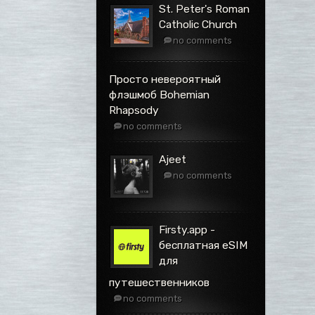
St. Peter's Roman
Catholic Church
no comments
Просто невероятный
флэшмоб Bohemian
Rhapsody
no comments
Ajeet
no comments
Firsty.app -
бесплатная eSIM
для
путешественников
no comments