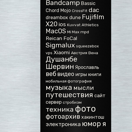
Bandcamp
Bassic
dac
Chord Mojo
CrossFit
Fujifilm
dreambox
dune
X20
ios
Kuvvat Athletics
MacOS
Mi Max
mpd
Reican FoCal
Sigmalux
squeezebox
Xiaomi
vps
Австрия
Вена
Душанбе
Шервин
Ярославль
веб
видео
игры
книги
мобильная фотография
музыка
мысли
путешествия
сайт
сервер
стробизм
фото
техника
фотоархив
хакинтош
юмор
я
электроника