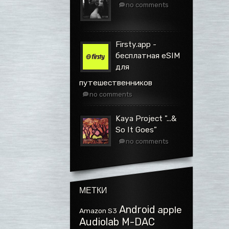
no comments
Firsty.app -
бесплатная eSIM
для
путешественников
no comments
Kaya Project ".​.​.​&
So It Goes"
no comments
МЕТКИ
Android
apple
Amazon S3
Audiolab M-DAC