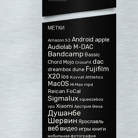
МЕТКИ
Android
apple
Amazon S3
Audiolab M-DAC
Bandcamp
Bassic
dac
Chord Mojo
CrossFit
Fujifilm
dreambox
dune
X20
ios
Kuvvat Athletics
MacOS
Mi Max
mpd
Reican FoCal
Sigmalux
squeezebox
Xiaomi
vps
Австрия
Вена
Душанбе
Шервин
Ярославль
веб
видео
игры
книги
мобильная фотография