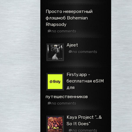
Просто невероятный
флэшмоб Bohemian
Rhapsody
no comments
Ajeet
no comments
Firsty.app -
бесплатная eSIM
для
путешественников
no comments
Kaya Project ".​.​.​&
So It Goes"
no comments