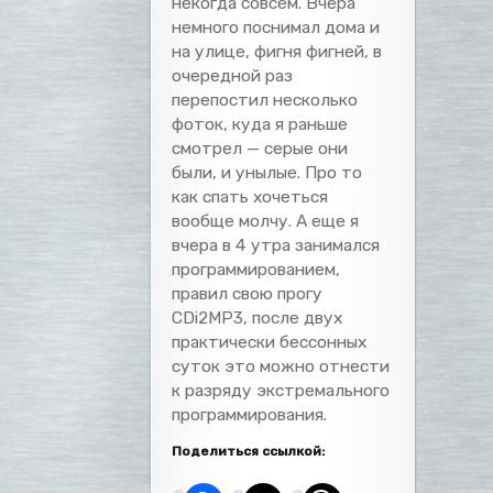
некогда совсем. Вчера
немного поснимал дома и
на улице, фигня фигней, в
очередной раз
перепостил несколько
фоток, куда я раньше
смотрел — серые они
были, и унылые. Про то
как спать хочеться
вообще молчу. А еще я
вчера в 4 утра занимался
программированием,
правил свою прогу
CDi2MP3, после двух
практически бессонных
суток это можно отнести
к разряду экстремального
программирования.
Поделиться ссылкой: