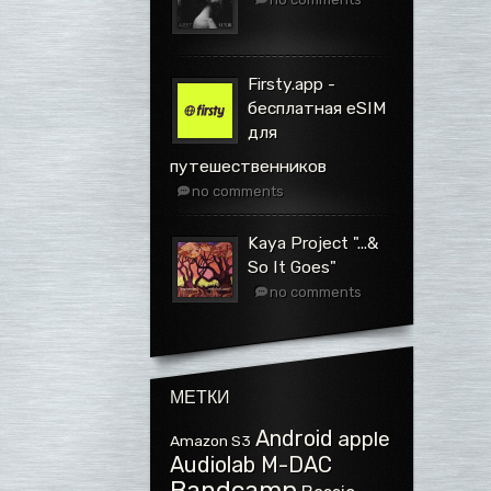
Firsty.app -
бесплатная eSIM
для
путешественников
no comments
Kaya Project ".​.​.​&
So It Goes"
no comments
МЕТКИ
Android
apple
Amazon S3
Audiolab M-DAC
Bandcamp