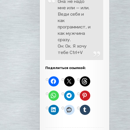
Она: не надо
мне или — или.
Веди себя и
как
программист, и
как мужчина
сразу.
Он: Ок. Я хочу
тебе Ctrl+V
Поделиться ссылкой: