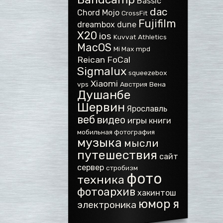
Bassic
dac
Chord Mojo
CrossFit
Fujifilm
dreambox
dune
X20
ios
Kuvvat Athletics
MacOS
Mi Max
mpd
Reican FoCal
Sigmalux
squeezebox
Xiaomi
vps
Австрия
Вена
Душанбе
Шервин
Ярославль
веб
видео
игры
книги
мобильная фотография
музыка
мысли
путешествия
сайт
сервер
стробизм
фото
техника
фотоархив
хакинтош
юмор
я
электроника