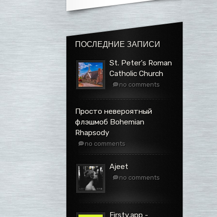
ПОСЛЕДНИЕ ЗАПИСИ
St. Peter's Roman
Catholic Church
no comments
Просто невероятный
флэшмоб Bohemian
Rhapsody
no comments
Ajeet
no comments
Firsty.app -