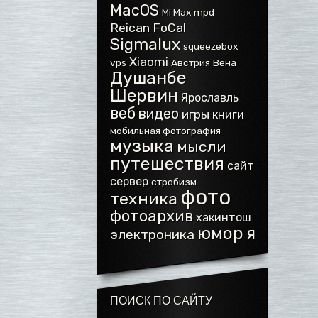
MacOS
Mi Max
mpd
Reican FoCal
Sigmalux
squeezebox
Xiaomi
vps
Австрия
Вена
Душанбе
Шервин
Ярославль
веб
видео
игры
книги
мобильная фотография
музыка
мысли
путешествия
сайт
сервер
стробизм
фото
техника
фотоархив
хакинтош
юмор
я
электроника
ПОИСК ПО САЙТУ