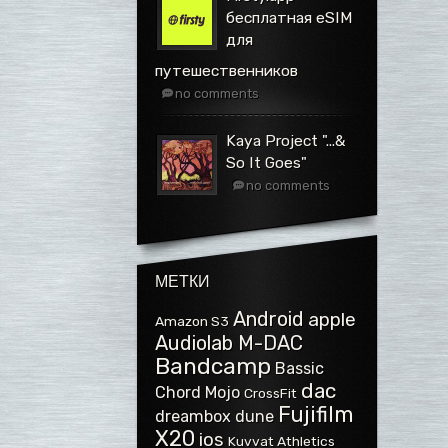
бесплатная eSIM
для
путешественников
no comments
Kaya Project ".​.​.​&
So It Goes"
no comments
МЕТКИ
Android
apple
Amazon S3
Audiolab M-DAC
Bandcamp
Bassic
dac
Chord Mojo
CrossFit
Fujifilm
dreambox
dune
X20
ios
Kuvvat Athletics