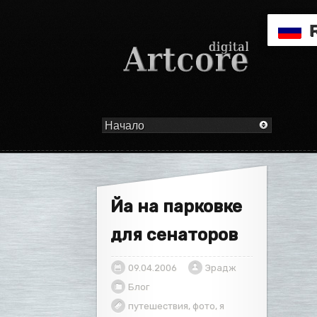
Йа на парковке
для сенаторов
09.04.2006
Эрадж
Блог
путешествия
,
фото
,
я