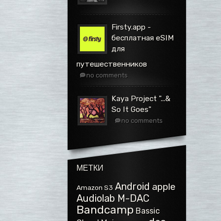
Firsty.app -
бесплатная eSIM
для
путешественников
no comments
Kaya Project ".​.​.​&
So It Goes"
no comments
МЕТКИ
Android
apple
Amazon S3
Audiolab M-DAC
Bandcamp
Bassic