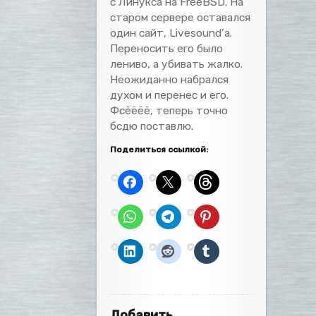
с Линукса на FreeBSD. На
старом сервере оставался
один сайт, Livesound’а.
Переносить его было
лениво, а убивать жалко.
Неожиданно набрался
духом и перенес и его.
Фсёёёё, теперь точно
бсдю поставлю.
Поделиться ссылкой:
Добавить