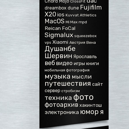
dac
Chord Mojo
CrossFit
Fujifilm
dreambox
dune
X20
ios
Kuvvat Athletics
MacOS
Mi Max
mpd
Reican FoCal
Sigmalux
squeezebox
Xiaomi
vps
Австрия
Вена
Душанбе
Шервин
Ярославль
веб
видео
игры
книги
мобильная фотография
музыка
мысли
путешествия
сайт
сервер
стробизм
фото
техника
фотоархив
хакинтош
юмор
я
электроника