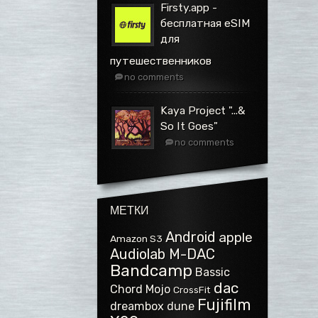
Firsty.app -
бесплатная eSIM
для
путешественников
no comments
Kaya Project ".​.​.​&
So It Goes"
no comments
МЕТКИ
Android
apple
Amazon S3
Audiolab M-DAC
Bandcamp
Bassic
dac
Chord Mojo
CrossFit
Fujifilm
dreambox
dune