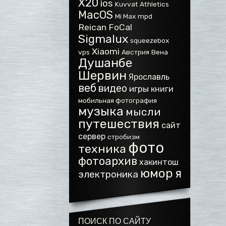
X20
ios
Kuvvat Athletics
MacOS
Mi Max
mpd
Reican FoCal
Sigmalux
squeezebox
Xiaomi
vps
Австрия
Вена
Душанбе
Шервин
Ярославль
веб
видео
игры
книги
мобильная фотография
музыка
мысли
путешествия
сайт
сервер
стробизм
фото
техника
фотоархив
хакинтош
юмор
я
электроника
ПОИСК ПО САЙТУ