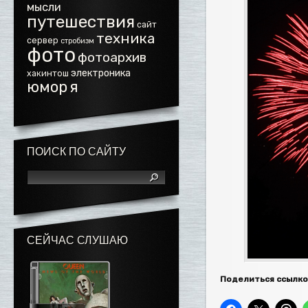
мысли
путешествия
сайт
техника
сервер
стробизм
фото
фотоархив
электроника
хакинтош
юмор
я
ПОИСК ПО САЙТУ
СЕЙЧАС СЛУШАЮ
Поделиться ссылко