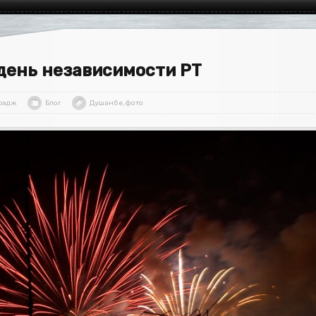
день независимости РТ
радж
Блог
Душанбе
,
фото