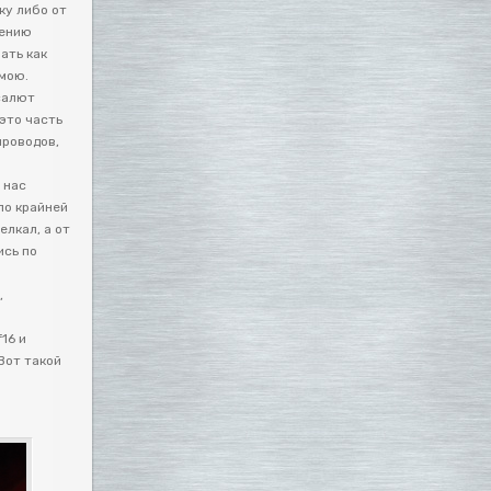
ку либо от
дению
ать как
 мою.
салют
 это часть
проводов,
 нас
по крайней
елкал, а от
ись по
,
16 и
 Вот такой