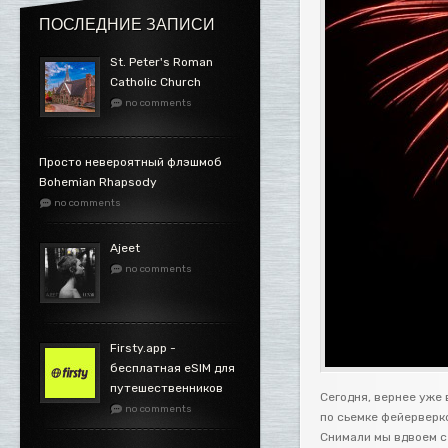
ПОСЛЕДНИЕ ЗАПИСИ
St. Peter's Roman
Catholic Church
no comments
Просто невероятный флэшмоб
Bohemian Rhapsody
no comments
Ajeet
no comments
Firsty.app -
бесплатная eSIM для
путешественников
Сегодня, вернее уже 
no comments
по сьемке фейерверк
Снимали мы вдвоем с