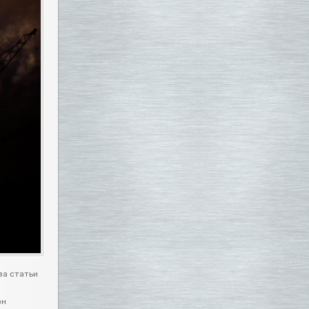
за статьи
он