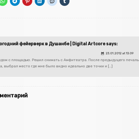
огодний фейерверк в Душанбе | Digital Artcore says:
23.01.2012 at 13:09
рядом с площадью. Решил снимать с Амфитеатра. После предыдущего печаль
а, выбрал место где мне было видно идеально две точки и […]
мментарий