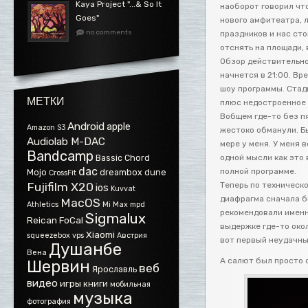
Kaya Project ".​.​.​& So It
наоборот говорил чт
Goes"
нового амфитеатра, 
no comments
праздников и нас ст
отснять на площади, 
Обзор действительно
начнется в 21:00. Вр
шоу программы. Стади
МЕТКИ
плюс недостроенное з
Вобщем где-то без п
Android
apple
Amazon S3
жестоко обманули. Б
Audiolab M-DAC
мере у меня. У меня 
Bandcamp
Bassic
Chord
одной мысли как это 
dac
полной программе.
Mojo
dreambox
dune
CrossFit
Fujifilm X20
Теперь по техническо
ios
Kuvvat
диафрагма сначала бы
MacOS
Athletics
Mi Max
mpd
рекомендовали именно
Sigmalux
Reican FoCal
выдержке где-то окол
Xiaomi
squeezebox
vps
Австрия
вот первый неудачны
Душанбе
Вена
А салют был просто
Шервин
веб
Ярославль
видео
игры
книги
мобильная
музыка
фотография