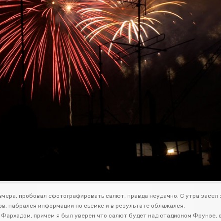
вчера, пробовал сфотографировать салют, правда неудачно. С утра засел 
ов, набрался информации по сьемке и в результате облажался.
 Фархадом, причем я был уверен что салют будет над стадионом Фрунзе, 