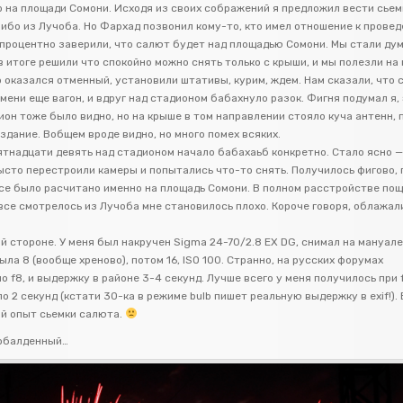
о на площади Сомони. Исходя из своих сображений я предложил вести сьем
либо из Лучоба. Но Фархад позвонил кому-то, кто имел отношение к прове
опроцентно заверили, что салют будет над площадью Сомони. Мы стали дум
в итоге решили что спокойно можно снять только с крыши, и мы полезли на
 оказался отменный, установили штативы, курим, ждем. Нам сказали, что 
емени еще вагон, и вдруг над стадионом бабахнуло разок. Фигня подумал я,
он тоже было видно, но на крыше в том направлении стояло куча антенн, 
дание. Вобщем вроде видно, но много помех всяких.
ятнадцати девять над стадионом начало бабахаьб конкретно. Стало ясно —
ысто перестроили камеры и попытались что-то снять. Получилось фигово, 
все было расчитано именно на площадь Сомони. В полном расстройстве пощ
все смотрелось из Лучоба мне становилось плохо. Короче говоря, облажал
й стороне. У меня был накручен Sigma 24-70/2.8 EX DG, снимал на мануале
ла 8 (вообще хреново), потом 16, ISO 100. Странно, на русских форумах
 f8, и выдержку в районе 3-4 секунд. Лучше всего у меня получилось при f
о 2 секунд (кстати 30-ка в режиме bulb пишет реальную выдержку в exif!).
й опыт сьемки салюта.
 обалденный…