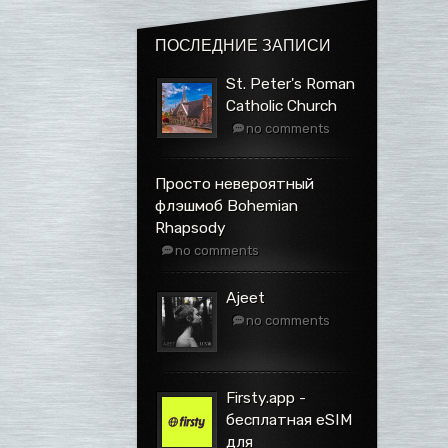
ПОСЛЕДНИЕ ЗАПИСИ
St. Peter's Roman
Catholic Church
no comments
Просто невероятный
флэшмоб Bohemian
Rhapsody
no comments
Ajeet
no comments
Firsty.app -
бесплатная eSIM
для