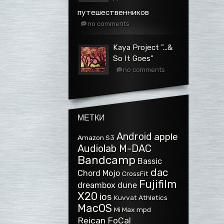
путешественников
no comments
Kaya Project ".​.​.​&
So It Goes"
no comments
МЕТКИ
Android
apple
Amazon S3
Audiolab M-DAC
Bandcamp
Bassic
dac
Chord Mojo
CrossFit
Fujifilm
dreambox
dune
X20
ios
Kuvvat Athletics
MacOS
Mi Max
mpd
Reican FoCal