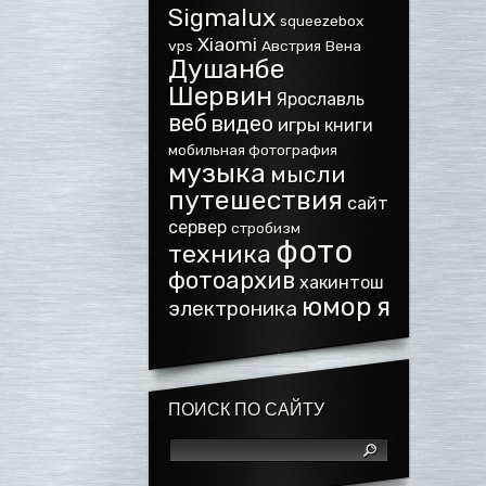
Sigmalux
squeezebox
Xiaomi
vps
Австрия
Вена
Душанбе
Шервин
Ярославль
веб
видео
игры
книги
мобильная фотография
музыка
мысли
путешествия
сайт
сервер
стробизм
фото
техника
фотоархив
хакинтош
юмор
я
электроника
ПОИСК ПО САЙТУ