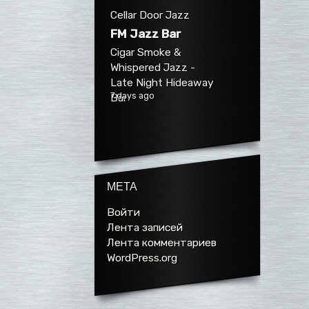
Cellar Door Jazz
FM Jazz Bar
Cigar Smoke &
Whispered Jazz -
Late Night Hideaway
7 days ago
Bar
МЕТА
Войти
Лента записей
Лента комментариев
WordPress.org