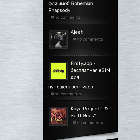
флэшмоб Bohemian
Rhapsody
no comments
Ajeet
no comments
Firsty.app -
бесплатная eSIM
для
путешественников
no comments
Kaya Project ".​.​.​&
So It Goes"
no comments