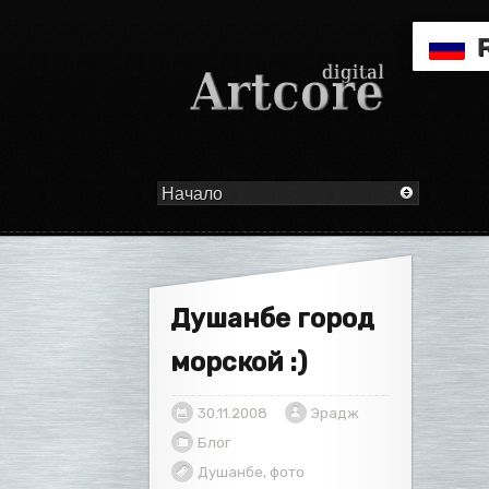
Душанбе город
морской :)
30.11.2008
Эрадж
Блог
Душанбе
,
фото