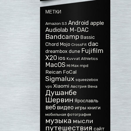
МЕТКИ
Android
apple
Amazon S3
Audiolab M-DAC
Bandcamp
Bassic
dac
Chord Mojo
CrossFit
Fujifilm
dreambox
dune
X20
ios
Kuvvat Athletics
MacOS
Mi Max
mpd
Reican FoCal
Sigmalux
squeezebox
Xiaomi
vps
Австрия
Вена
Душанбе
Шервин
Ярославль
веб
видео
игры
книги
мобильная фотография
музыка
мысли
путешествия
сайт